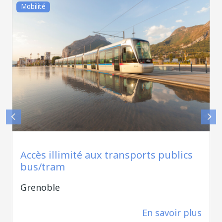
Mobilité
Alain DOUCE
Accès illimité aux transports publics
bus/tram
Grenoble
En savoir plus
0 m