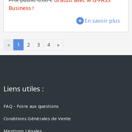
Prix public 0,00 €
Gratuit avec le G-PASS
Business !
En savoir plus
«
1
2
3
4
»
Liens utiles :
FAQ - Foire aux questions
Conditions Générales de Vente
Mentions Légales