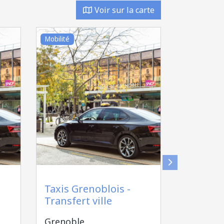
Voir sur la carte
Mobilité
Shopping & 
Alain D
Taxis Grenoblois -
Boutiqu
Transfert ville
Alpes, s
produit
Grenoble