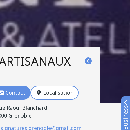
 ARTISANAUX
Contact
Localisation
rue Raoul Blanchard
000 Grenoble
signatures.grenoble@gmail.com