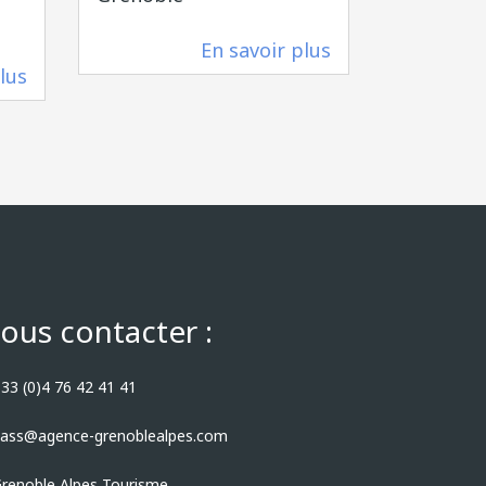
Grenobl
En savoir plus
83 m
lus
91 m
ous contacter :
33 (0)4 76 42 41 41
ass@agence-grenoblealpes.com
renoble Alpes Tourisme