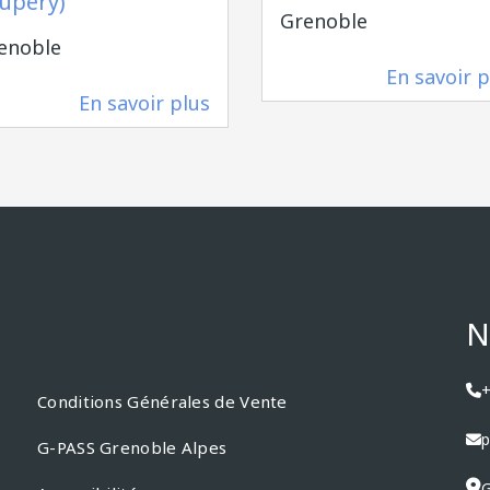
upéry)
Grenoble
enoble
En savoir p
83 m
En savoir plus
83 m
N
+
Conditions Générales de Vente
p
G-PASS Grenoble Alpes
G