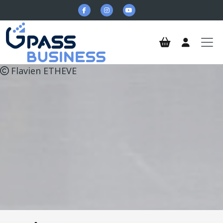
Aller au contenu principal
Flavien ETHEVE